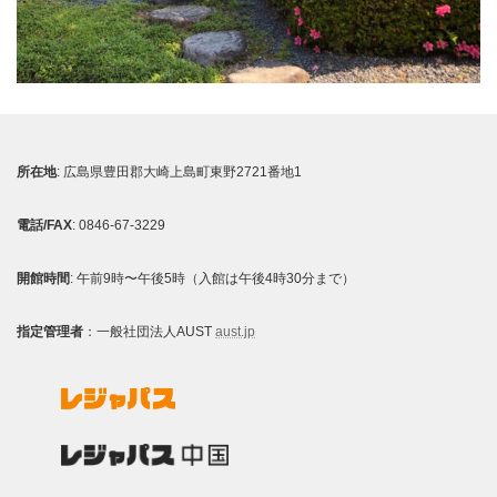
所在地
: 広島県豊田郡大崎上島町東野2721番地1
電話/FAX
: 0846-67-3229
開館時間
: 午前9時〜午後5時（入館は午後4時30分まで）
指定管理者
：一般社団法人AUST
aust.jp