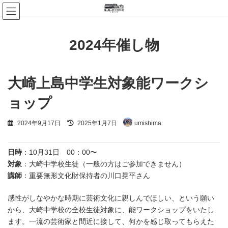
コ
ナ
ン
ビ
テ
ゲ
ン
ー
ツ
シ
2024年催し物
へ
ョ
ス
ン
キ
に
ッ
移
大崎上島中学生対象能ワークシ
プ
動
ョップ
最
2024年9月17日
2025年1月7日
umishima
終
更
新
日時
：10月31日 00：00〜
日
時
対象
：大崎中学校生徒（一般の方はご参加できません）
:
講師
：重要無形文化財保持者の川口晃平さん
感性がしなやかな時期に芸術文化に親しんでほしい、という願い
から、大崎中学校の全校生徒対象に、能ワークショップをいたし
ます。一流の芸術家と間近に接して、何かを感じ取ってもらえた